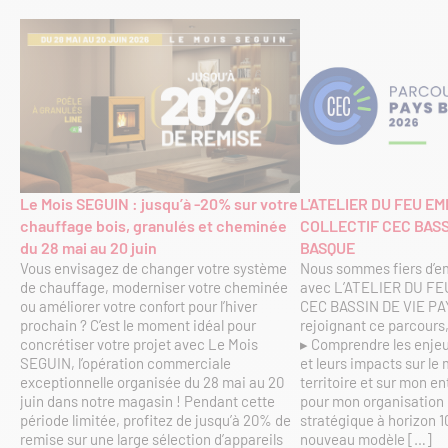
L'ATELIER DU FEU E
Le Mois SEGUIN : jusqu’à -20% sur votre
COLLECTIF CEC BASS
chauffage bois, granulés et cheminée
BASQUE
du 28 mai au 20 juin
Nous sommes fiers d’e
Vous envisagez de changer votre système
avec L’ATELIER DU FEU
de chauffage, moderniser votre cheminée
CEC BASSIN DE VIE PA
ou améliorer votre confort pour l’hiver
rejoignant ce parcours
prochain ? C’est le moment idéal pour
▸ Comprendre les enje
concrétiser votre projet avec Le Mois
et leurs impacts sur le 
SEGUIN, l’opération commerciale
territoire et sur mon en
exceptionnelle organisée du 28 mai au 20
pour mon organisation u
juin dans notre magasin ! Pendant cette
stratégique à horizon 1
période limitée, profitez de jusqu’à 20% de
nouveau modèle […]
remise sur une large sélection d’appareils